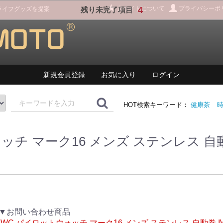
当サイトについて
4
プライバシーポ
ライフグッズを提案
残り未完了項目
新規会員登録
お気に入り
ログイン
HOT検索キーワード：
健康茶
チ マーク16 メンズ ステンレス 自動巻 
▼お問い合わせ商品
IWC パイロットウォッチ マーク16 メンズ ステンレス 自動巻 IW