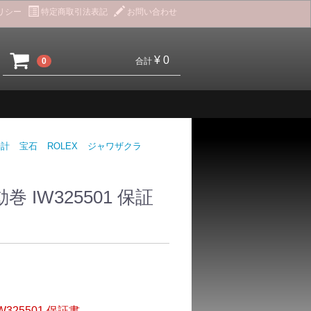
リシー
特定商取引法表記
お問い合わせ
¥ 0
0
合計
時計
宝石
ROLEX
ジャワザクラ
IW325501 保証
325501 保証書