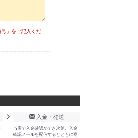
番号」をご記入くだ
入金・発送
等
当店で入金確認ができ次第、入金
容
確認メールを配信するとともに商