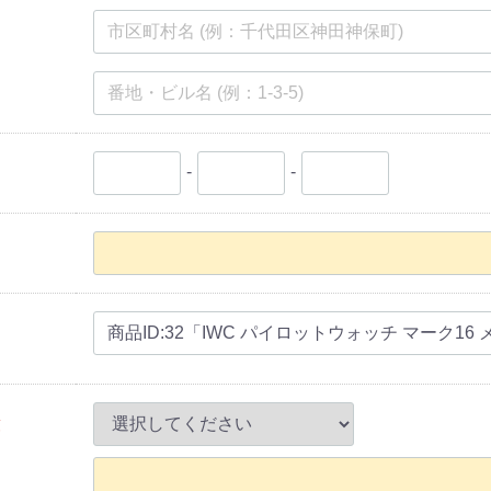
-
-
須