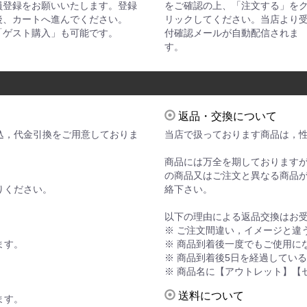
員登録をお願いいたします。登録
をご確認の上、「注文する」を
後、カートへ進んでください。
リックしてください。当店より
「ゲスト購入」も可能です。
付確認メールが自動配信されま
す。
返品・交換について
込，代金引換をご用意しておりま
当店で扱っております商品は，
商品には万全を期しております
の商品又はご注文と異なる商品が
りください。
絡下さい。
。
以下の理由による返品交換はお
※ ご注文間違い，イメージと違
ます。
※ 商品到着後一度でもご使用に
※ 商品到着後5日を経過してい
※ 商品名に【アウトレット】【
送料について
ます。